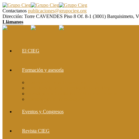
Contactanos
publicaciones@grupocieg.org
Dirección:
Torre CAVENDES Piso 8 Of. 8-1 (3001) Barquisimeto, V
Llàmanos
El CIEG
Formación y asesoría
Elaboración de Artículos Científicos
Metodología de la Investigación Científica
Investigación Cualitativa: Métodos y Técnicas
Asesoramiento metodológico
Eventos y Congresos
Revista CIEG