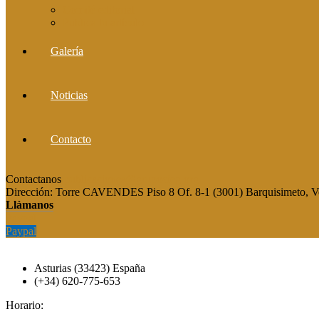
Comité editorial
Publica tu artículo
Galería
Noticias
Contacto
Contactanos
publicaciones@grupocieg.org
Dirección:
Torre CAVENDES Piso 8 Of. 8-1 (3001) Barquisimeto, V
Llàmanos
Paypal
Paypal
Asturias (33423) España
(+34) 620-775-653
Horario: