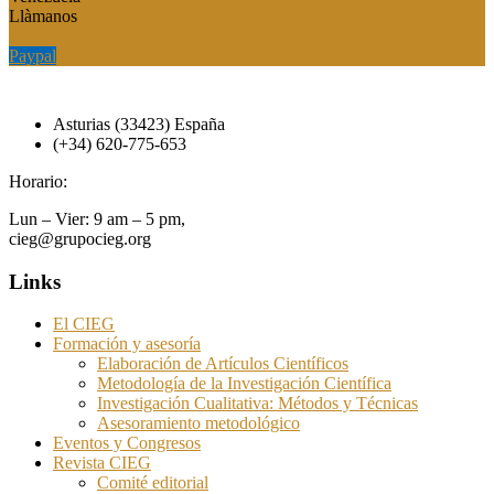
Llàmanos
Paypal
Paypal
Asturias (33423) España
(+34) 620-775-653
Horario:
Lun – Vier: 9 am – 5 pm,
cieg@grupocieg.org
Links
El CIEG
Formación y asesoría
Elaboración de Artículos Científicos
Metodología de la Investigación Científica
Investigación Cualitativa: Métodos y Técnicas
Asesoramiento metodológico
Eventos y Congresos
Revista CIEG
Comité editorial