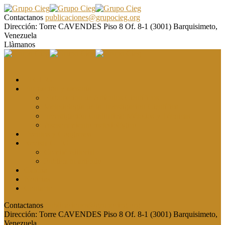
Contactanos
publicaciones@grupocieg.org
Dirección:
Torre CAVENDES Piso 8 Of. 8-1 (3001) Barquisimeto,
Venezuela
Llàmanos
El CIEG
Formación y asesoría
Elaboración de Artículos Científicos
Metodología de la Investigación Científica
Investigación Cualitativa: Métodos y Técnicas
Asesoramiento metodológico
Eventos y Congresos
Revista CIEG
Comité editorial
Publica tu artículo
Galería
Noticias
Contacto
Contactanos
publicaciones@grupocieg.org
Dirección:
Torre CAVENDES Piso 8 Of. 8-1 (3001) Barquisimeto,
Venezuela