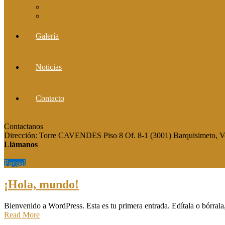
Comité editorial
Publica tu artículo
Galería
Noticias
Contacto
Contactanos
publicaciones@grupocieg.org
Dirección:
Torre CAVENDES Piso 8 Of. 8-1 (3001) Barquisimeto, V
Llàmanos
Paypal
Paypal
¡Hola, mundo!
Bienvenido a WordPress. Esta es tu primera entrada. Edítala o bórrala,
Read More