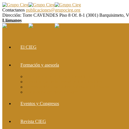
Contactanos
publicaciones@grupocieg.org
Dirección:
Torre CAVENDES Piso 8 Of. 8-1 (3001) Barquisimeto, V
Llàmanos
El CIEG
Formación y asesoría
Elaboración de Artículos Científicos
Metodología de la Investigación Científica
Investigación Cualitativa: Métodos y Técnicas
Asesoramiento metodológico
Eventos y Congresos
Revista CIEG