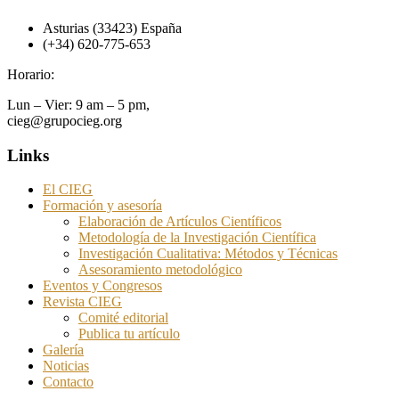
Asturias (33423) España
(+34) 620-775-653
Horario:
Lun – Vier: 9 am – 5 pm,
cieg@grupocieg.org
Links
El CIEG
Formación y asesoría
Elaboración de Artículos Científicos
Metodología de la Investigación Científica
Investigación Cualitativa: Métodos y Técnicas
Asesoramiento metodológico
Eventos y Congresos
Revista CIEG
Comité editorial
Publica tu artículo
Galería
Noticias
Contacto