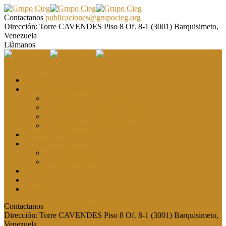
Contactanos
publicaciones@grupocieg.org
Dirección:
Torre CAVENDES Piso 8 Of. 8-1 (3001) Barquisimeto,
Venezuela
Llàmanos
El CIEG
Formación y asesoría
Elaboración de Artículos Científicos
Metodología de la Investigación Científica
Investigación Cualitativa: Métodos y Técnicas
Asesoramiento metodológico
Eventos y Congresos
Revista CIEG
Comité editorial
Publica tu artículo
Galería
Noticias
Contacto
Contactanos
publicaciones@grupocieg.org
Dirección:
Torre CAVENDES Piso 8 Of. 8-1 (3001) Barquisimeto,
Venezuela