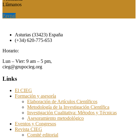
Llàmanos
Paypal
Paypal
Asturias (33423) España
(+34) 620-775-653
Horario:
Lun – Vier: 9 am – 5 pm,
cieg@grupocieg.org
Links
El CIEG
Formación y asesoría
Elaboración de Artículos Científicos
Metodología de la Investigación Científica
Investigación Cualitativa: Métodos y Técnicas
Asesoramiento metodológico
Eventos y Congresos
Revista CIEG
Comité editorial