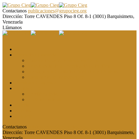
Contactanos
publicaciones@grupocieg.org
Dirección:
Torre CAVENDES Piso 8 Of. 8-1 (3001) Barquisimeto,
Venezuela
Llàmanos
El CIEG
Formación y asesoría
Elaboración de Artículos Científicos
Metodología de la Investigación Científica
Investigación Cualitativa: Métodos y Técnicas
Asesoramiento metodológico
Eventos y Congresos
Revista CIEG
Comité editorial
Publica tu artículo
Galería
Noticias
Contacto
Contactanos
publicaciones@grupocieg.org
Dirección:
Torre CAVENDES Piso 8 Of. 8-1 (3001) Barquisimeto,
Venezuela