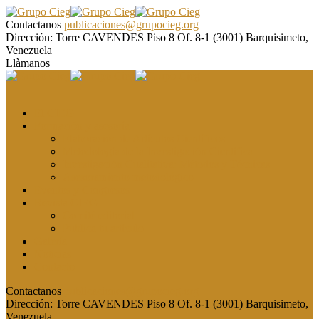
Contactanos
publicaciones@grupocieg.org
Dirección:
Torre CAVENDES Piso 8 Of. 8-1 (3001) Barquisimeto,
Venezuela
Llàmanos
El CIEG
Formación y asesoría
Elaboración de Artículos Científicos
Metodología de la Investigación Científica
Investigación Cualitativa: Métodos y Técnicas
Asesoramiento metodológico
Eventos y Congresos
Revista CIEG
Comité editorial
Publica tu artículo
Galería
Noticias
Contacto
Contactanos
publicaciones@grupocieg.org
Dirección:
Torre CAVENDES Piso 8 Of. 8-1 (3001) Barquisimeto,
Venezuela