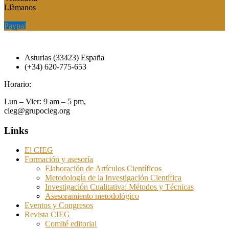
Llàmanos
Paypal
Paypal
Asturias (33423) España
(+34) 620-775-653
Horario:
Lun – Vier: 9 am – 5 pm,
cieg@grupocieg.org
Links
El CIEG
Formación y asesoría
Elaboración de Artículos Científicos
Metodología de la Investigación Científica
Investigación Cualitativa: Métodos y Técnicas
Asesoramiento metodológico
Eventos y Congresos
Revista CIEG
Comité editorial