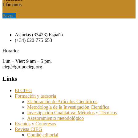
Llàmanos
Paypal
Paypal
Asturias (33423) España
(+34) 620-775-653
Horario:
Lun – Vier: 9 am – 5 pm,
cieg@grupocieg.org
Links
El CIEG
Formación y asesoría
Elaboración de Artículos Científicos
Metodología de la Investigación Científica
Investigación Cualitativa: Métodos y Técnicas
Asesoramiento metodológico
Eventos y Congresos
Revista CIEG
Comité editorial