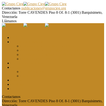
Contactanos
publicaciones@grupocieg.org
Dirección:
Torre CAVENDES Piso 8 Of. 8-1 (3001) Barquisimeto,
Venezuela
Llàmanos
El CIEG
Formación y asesoría
Elaboración de Artículos Científicos
Metodología de la Investigación Científica
Investigación Cualitativa: Métodos y Técnicas
Asesoramiento metodológico
Eventos y Congresos
Revista CIEG
Comité editorial
Publica tu artículo
Galería
Noticias
Contacto
Contactanos
publicaciones@grupocieg.org
Dirección:
Torre CAVENDES Piso 8 Of. 8-1 (3001) Barquisimeto,
Venezuela