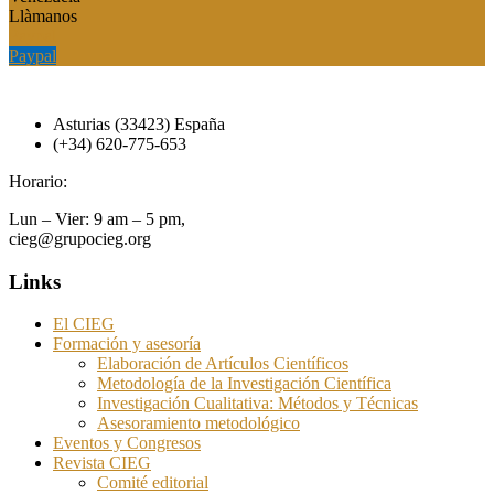
Llàmanos
Paypal
Paypal
Asturias (33423) España
(+34) 620-775-653
Horario:
Lun – Vier: 9 am – 5 pm,
cieg@grupocieg.org
Links
El CIEG
Formación y asesoría
Elaboración de Artículos Científicos
Metodología de la Investigación Científica
Investigación Cualitativa: Métodos y Técnicas
Asesoramiento metodológico
Eventos y Congresos
Revista CIEG
Comité editorial