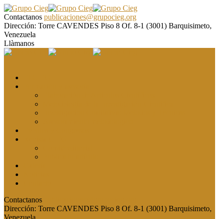
Contactanos
publicaciones@grupocieg.org
Dirección:
Torre CAVENDES Piso 8 Of. 8-1 (3001) Barquisimeto,
Venezuela
Llàmanos
El CIEG
Formación y asesoría
Elaboración de Artículos Científicos
Metodología de la Investigación Científica
Investigación Cualitativa: Métodos y Técnicas
Asesoramiento metodológico
Eventos y Congresos
Revista CIEG
Comité editorial
Publica tu artículo
Galería
Noticias
Contacto
Contactanos
publicaciones@grupocieg.org
Dirección:
Torre CAVENDES Piso 8 Of. 8-1 (3001) Barquisimeto,
Venezuela