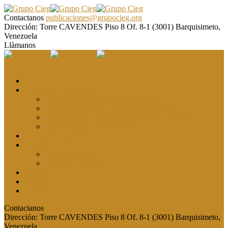
Contactanos
publicaciones@grupocieg.org
Dirección:
Torre CAVENDES Piso 8 Of. 8-1 (3001) Barquisimeto,
Venezuela
Llàmanos
El CIEG
Formación y asesoría
Elaboración de Artículos Científicos
Metodología de la Investigación Científica
Investigación Cualitativa: Métodos y Técnicas
Asesoramiento metodológico
Eventos y Congresos
Revista CIEG
Comité editorial
Publica tu artículo
Galería
Noticias
Contacto
Contactanos
publicaciones@grupocieg.org
Dirección:
Torre CAVENDES Piso 8 Of. 8-1 (3001) Barquisimeto,
Venezuela