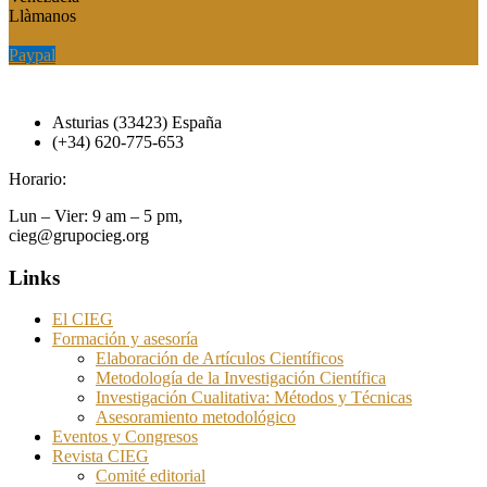
Llàmanos
Paypal
Paypal
Asturias (33423) España
(+34) 620-775-653
Horario:
Lun – Vier: 9 am – 5 pm,
cieg@grupocieg.org
Links
El CIEG
Formación y asesoría
Elaboración de Artículos Científicos
Metodología de la Investigación Científica
Investigación Cualitativa: Métodos y Técnicas
Asesoramiento metodológico
Eventos y Congresos
Revista CIEG
Comité editorial