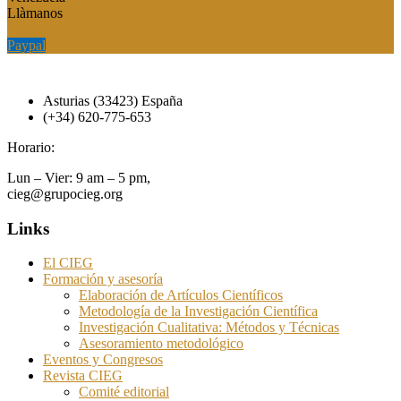
Llàmanos
Paypal
Paypal
Asturias (33423) España
(+34) 620-775-653
Horario:
Lun – Vier: 9 am – 5 pm,
cieg@grupocieg.org
Links
El CIEG
Formación y asesoría
Elaboración de Artículos Científicos
Metodología de la Investigación Científica
Investigación Cualitativa: Métodos y Técnicas
Asesoramiento metodológico
Eventos y Congresos
Revista CIEG
Comité editorial