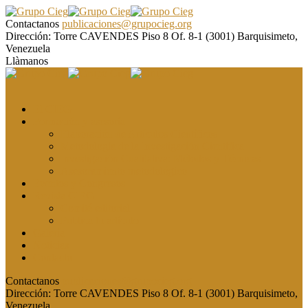
Contactanos
publicaciones@grupocieg.org
Dirección:
Torre CAVENDES Piso 8 Of. 8-1 (3001) Barquisimeto,
Venezuela
Llàmanos
El CIEG
Formación y asesoría
Elaboración de Artículos Científicos
Metodología de la Investigación Científica
Investigación Cualitativa: Métodos y Técnicas
Asesoramiento metodológico
Eventos y Congresos
Revista CIEG
Comité editorial
Publica tu artículo
Galería
Noticias
Contacto
Contactanos
publicaciones@grupocieg.org
Dirección:
Torre CAVENDES Piso 8 Of. 8-1 (3001) Barquisimeto,
Venezuela