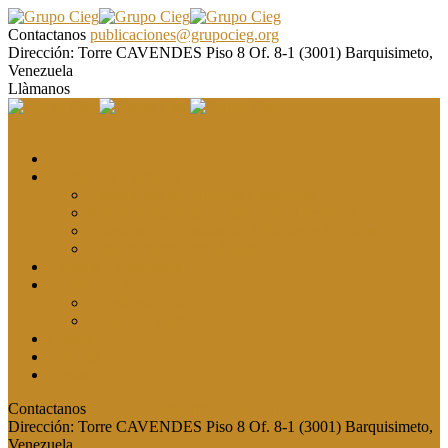
Contactanos
publicaciones@grupocieg.org
Dirección:
Torre CAVENDES Piso 8 Of. 8-1 (3001) Barquisimeto,
Venezuela
Llàmanos
El CIEG
Formación y asesoría
Elaboración de Artículos Científicos
Metodología de la Investigación Científica
Investigación Cualitativa: Métodos y Técnicas
Asesoramiento metodológico
Eventos y Congresos
Revista CIEG
Comité editorial
Publica tu artículo
Galería
Noticias
Contacto
Contactanos
publicaciones@grupocieg.org
Dirección:
Torre CAVENDES Piso 8 Of. 8-1 (3001) Barquisimeto,
Venezuela