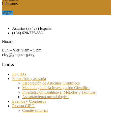
Llàmanos
Paypal
Paypal
Asturias (33423) España
(+34) 620-775-653
Horario:
Lun – Vier: 9 am – 5 pm,
cieg@grupocieg.org
Links
El CIEG
Formación y asesoría
Elaboración de Artículos Científicos
Metodología de la Investigación Científica
Investigación Cualitativa: Métodos y Técnicas
Asesoramiento metodológico
Eventos y Congresos
Revista CIEG
Comité editorial