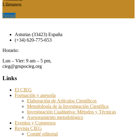
Llàmanos
Paypal
Paypal
Asturias (33423) España
(+34) 620-775-653
Horario:
Lun – Vier: 9 am – 5 pm,
cieg@grupocieg.org
Links
El CIEG
Formación y asesoría
Elaboración de Artículos Científicos
Metodología de la Investigación Científica
Investigación Cualitativa: Métodos y Técnicas
Asesoramiento metodológico
Eventos y Congresos
Revista CIEG
Comité editorial