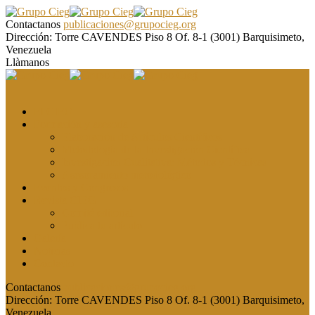
Contactanos
publicaciones@grupocieg.org
Dirección:
Torre CAVENDES Piso 8 Of. 8-1 (3001) Barquisimeto,
Venezuela
Llàmanos
El CIEG
Formación y asesoría
Elaboración de Artículos Científicos
Metodología de la Investigación Científica
Investigación Cualitativa: Métodos y Técnicas
Asesoramiento metodológico
Eventos y Congresos
Revista CIEG
Comité editorial
Publica tu artículo
Galería
Noticias
Contacto
Contactanos
publicaciones@grupocieg.org
Dirección:
Torre CAVENDES Piso 8 Of. 8-1 (3001) Barquisimeto,
Venezuela