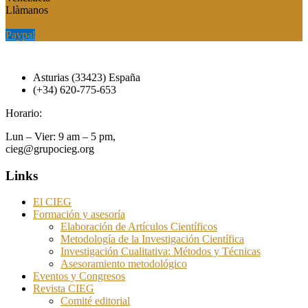
Llàmanos
Paypal
Paypal
Asturias (33423) España
(+34) 620-775-653
Horario:
Lun – Vier: 9 am – 5 pm,
cieg@grupocieg.org
Links
El CIEG
Formación y asesoría
Elaboración de Artículos Científicos
Metodología de la Investigación Científica
Investigación Cualitativa: Métodos y Técnicas
Asesoramiento metodológico
Eventos y Congresos
Revista CIEG
Comité editorial