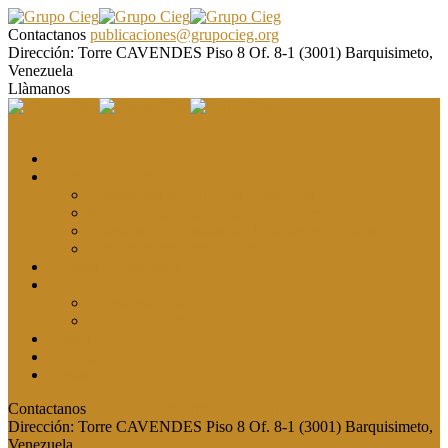
Contactanos
publicaciones@grupocieg.org
Dirección:
Torre CAVENDES Piso 8 Of. 8-1 (3001) Barquisimeto,
Venezuela
Llàmanos
El CIEG
Formación y asesoría
Elaboración de Artículos Científicos
Metodología de la Investigación Científica
Investigación Cualitativa: Métodos y Técnicas
Asesoramiento metodológico
Eventos y Congresos
Revista CIEG
Comité editorial
Publica tu artículo
Galería
Noticias
Contacto
Contactanos
publicaciones@grupocieg.org
Dirección:
Torre CAVENDES Piso 8 Of. 8-1 (3001) Barquisimeto,
Venezuela