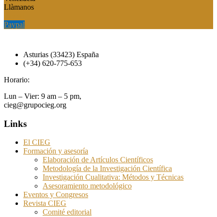
Llàmanos
Paypal
Paypal
Asturias (33423) España
(+34) 620-775-653
Horario:
Lun – Vier: 9 am – 5 pm,
cieg@grupocieg.org
Links
El CIEG
Formación y asesoría
Elaboración de Artículos Científicos
Metodología de la Investigación Científica
Investigación Cualitativa: Métodos y Técnicas
Asesoramiento metodológico
Eventos y Congresos
Revista CIEG
Comité editorial