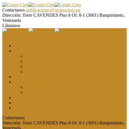
Contactanos
publicaciones@grupocieg.org
Dirección:
Torre CAVENDES Piso 8 Of. 8-1 (3001) Barquisimeto,
Venezuela
Llàmanos
El CIEG
Formación y asesoría
Elaboración de Artículos Científicos
Metodología de la Investigación Científica
Investigación Cualitativa: Métodos y Técnicas
Asesoramiento metodológico
Eventos y Congresos
Revista CIEG
Comité editorial
Publica tu artículo
Galería
Noticias
Contacto
Contactanos
publicaciones@grupocieg.org
Dirección:
Torre CAVENDES Piso 8 Of. 8-1 (3001) Barquisimeto,
Venezuela