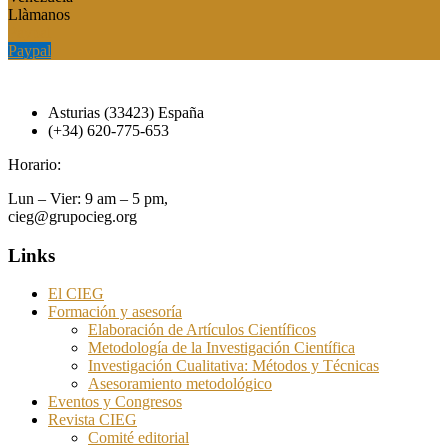
Llàmanos
Paypal
Paypal
Asturias (33423) España
(+34) 620-775-653
Horario:
Lun – Vier: 9 am – 5 pm,
cieg@grupocieg.org
Links
El CIEG
Formación y asesoría
Elaboración de Artículos Científicos
Metodología de la Investigación Científica
Investigación Cualitativa: Métodos y Técnicas
Asesoramiento metodológico
Eventos y Congresos
Revista CIEG
Comité editorial