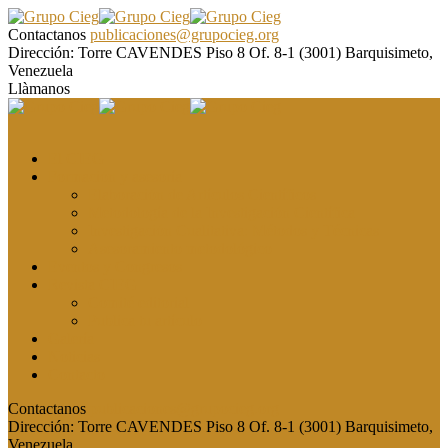
Contactanos
publicaciones@grupocieg.org
Dirección:
Torre CAVENDES Piso 8 Of. 8-1 (3001) Barquisimeto,
Venezuela
Llàmanos
El CIEG
Formación y asesoría
Elaboración de Artículos Científicos
Metodología de la Investigación Científica
Investigación Cualitativa: Métodos y Técnicas
Asesoramiento metodológico
Eventos y Congresos
Revista CIEG
Comité editorial
Publica tu artículo
Galería
Noticias
Contacto
Contactanos
publicaciones@grupocieg.org
Dirección:
Torre CAVENDES Piso 8 Of. 8-1 (3001) Barquisimeto,
Venezuela