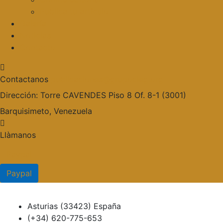
Publica tu artículo
Galería
Noticias
Contacto
Contactanos
publicaciones@grupocieg.org
Dirección:
Torre CAVENDES Piso 8 Of. 8-1 (3001)
Barquisimeto, Venezuela
Llàmanos
Paypal
Paypal
Asturias (33423) España
(+34) 620-775-653