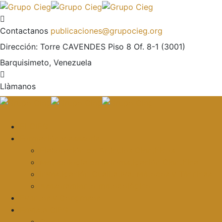
Contactanos
publicaciones@grupocieg.org
Dirección:
Torre CAVENDES Piso 8 Of. 8-1 (3001)
Barquisimeto, Venezuela
Llàmanos
El CIEG
Formación y asesoría
Elaboración de Artículos Científicos
Metodología de la Investigación Científica
Investigación Cualitativa: Métodos y Técnicas
Asesoramiento metodológico
Eventos y Congresos
Revista CIEG
Comité editorial