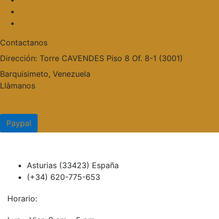
Noticias
Contacto
Contactanos
publicaciones@grupocieg.org
Dirección:
Torre CAVENDES Piso 8 Of. 8-1 (3001)
Barquisimeto, Venezuela
Llàmanos
Paypal
Paypal
Asturias (33423) España
(+34) 620-775-653
Horario: