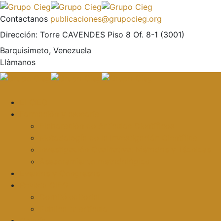
Contactanos
publicaciones@grupocieg.org
Dirección:
Torre CAVENDES Piso 8 Of. 8-1 (3001)
Barquisimeto, Venezuela
Llàmanos
El CIEG
Formación y asesoría
Elaboración de Artículos Científicos
Metodología de la Investigación Científica
Investigación Cualitativa: Métodos y Técnicas
Asesoramiento metodológico
Eventos y Congresos
Revista CIEG
Comité editorial
Publica tu artículo
Galería