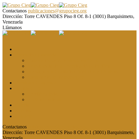
Contactanos
publicaciones@grupocieg.org
Dirección:
Torre CAVENDES Piso 8 Of. 8-1 (3001) Barquisimeto,
Venezuela
Llàmanos
El CIEG
Formación y asesoría
Elaboración de Artículos Científicos
Metodología de la Investigación Científica
Investigación Cualitativa: Métodos y Técnicas
Asesoramiento metodológico
Eventos y Congresos
Revista CIEG
Comité editorial
Publica tu artículo
Galería
Noticias
Contacto
Contactanos
publicaciones@grupocieg.org
Dirección:
Torre CAVENDES Piso 8 Of. 8-1 (3001) Barquisimeto,
Venezuela