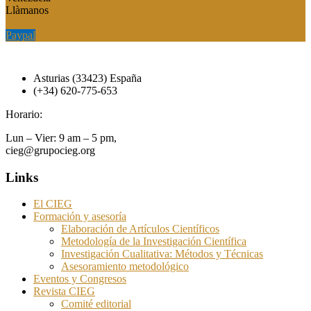
Llàmanos
Paypal
Paypal
Asturias (33423) España
(+34) 620-775-653
Horario:
Lun – Vier: 9 am – 5 pm,
cieg@grupocieg.org
Links
El CIEG
Formación y asesoría
Elaboración de Artículos Científicos
Metodología de la Investigación Científica
Investigación Cualitativa: Métodos y Técnicas
Asesoramiento metodológico
Eventos y Congresos
Revista CIEG
Comité editorial