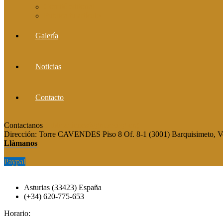
Comité editorial
Publica tu artículo
Galería
Noticias
Contacto
Contactanos
publicaciones@grupocieg.org
Dirección:
Torre CAVENDES Piso 8 Of. 8-1 (3001) Barquisimeto, V
Llàmanos
Paypal
Paypal
Asturias (33423) España
(+34) 620-775-653
Horario: