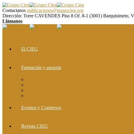
Contactanos
publicaciones@grupocieg.org
Dirección:
Torre CAVENDES Piso 8 Of. 8-1 (3001) Barquisimeto, V
Llàmanos
El CIEG
Formación y asesoría
Elaboración de Artículos Científicos
Metodología de la Investigación Científica
Investigación Cualitativa: Métodos y Técnicas
Asesoramiento metodológico
Eventos y Congresos
Revista CIEG