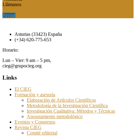
Llàmanos
Paypal
Paypal
Asturias (33423) España
(+34) 620-775-653
Horario:
Lun – Vier: 9 am – 5 pm,
cieg@grupocieg.org
Links
El CIEG
Formación y asesoría
Elaboración de Artículos Científicos
Metodología de la Investigación Científica
Investigación Cualitativa: Métodos y Técnicas
Asesoramiento metodológico
Eventos y Congresos
Revista CIEG
Comité editorial