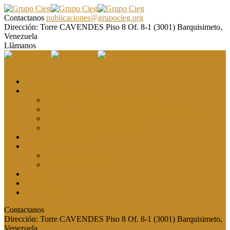
Contactanos
publicaciones@grupocieg.org
Dirección:
Torre CAVENDES Piso 8 Of. 8-1 (3001) Barquisimeto,
Venezuela
Llàmanos
El CIEG
Formación y asesoría
Elaboración de Artículos Científicos
Metodología de la Investigación Científica
Investigación Cualitativa: Métodos y Técnicas
Asesoramiento metodológico
Eventos y Congresos
Revista CIEG
Comité editorial
Publica tu artículo
Galería
Noticias
Contacto
Contactanos
publicaciones@grupocieg.org
Dirección:
Torre CAVENDES Piso 8 Of. 8-1 (3001) Barquisimeto,
Venezuela