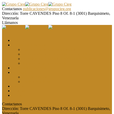
Contactanos
publicaciones@grupocieg.org
Dirección:
Torre CAVENDES Piso 8 Of. 8-1 (3001) Barquisimeto,
Venezuela
Llàmanos
El CIEG
Formación y asesoría
Elaboración de Artículos Científicos
Metodología de la Investigación Científica
Investigación Cualitativa: Métodos y Técnicas
Asesoramiento metodológico
Eventos y Congresos
Revista CIEG
Comité editorial
Publica tu artículo
Galería
Noticias
Contacto
Contactanos
publicaciones@grupocieg.org
Dirección:
Torre CAVENDES Piso 8 Of. 8-1 (3001) Barquisimeto,
Venezuela