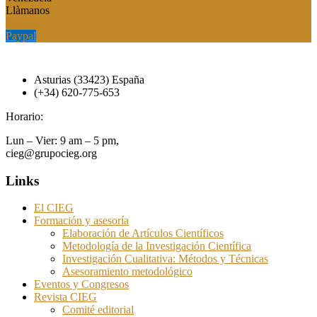
Llàmanos
Paypal
Paypal
Asturias (33423) España
(+34) 620-775-653
Horario:
Lun – Vier: 9 am – 5 pm,
cieg@grupocieg.org
Links
El CIEG
Formación y asesoría
Elaboración de Artículos Científicos
Metodología de la Investigación Científica
Investigación Cualitativa: Métodos y Técnicas
Asesoramiento metodológico
Eventos y Congresos
Revista CIEG
Comité editorial