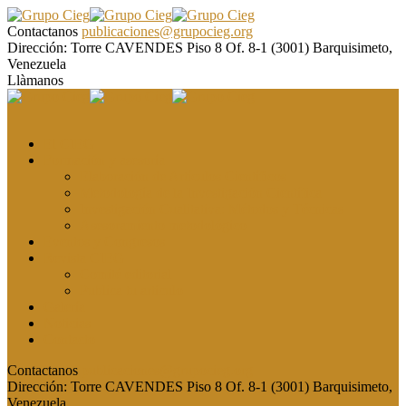
Contactanos
publicaciones@grupocieg.org
Dirección:
Torre CAVENDES Piso 8 Of. 8-1 (3001) Barquisimeto,
Venezuela
Llàmanos
El CIEG
Formación y asesoría
Elaboración de Artículos Científicos
Metodología de la Investigación Científica
Investigación Cualitativa: Métodos y Técnicas
Asesoramiento metodológico
Eventos y Congresos
Revista CIEG
Comité editorial
Publica tu artículo
Galería
Noticias
Contacto
Contactanos
publicaciones@grupocieg.org
Dirección:
Torre CAVENDES Piso 8 Of. 8-1 (3001) Barquisimeto,
Venezuela