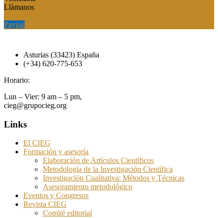
Llàmanos
Paypal
Paypal
Asturias (33423) España
(+34) 620-775-653
Horario:
Lun – Vier: 9 am – 5 pm,
cieg@grupocieg.org
Links
El CIEG
Formación y asesoría
Elaboración de Artículos Científicos
Metodología de la Investigación Científica
Investigación Cualitativa: Métodos y Técnicas
Asesoramiento metodológico
Eventos y Congresos
Revista CIEG
Comité editorial