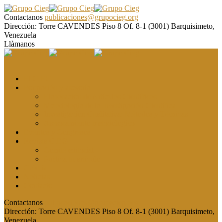
Contactanos
publicaciones@grupocieg.org
Dirección:
Torre CAVENDES Piso 8 Of. 8-1 (3001) Barquisimeto,
Venezuela
Llàmanos
El CIEG
Formación y asesoría
Elaboración de Artículos Científicos
Metodología de la Investigación Científica
Investigación Cualitativa: Métodos y Técnicas
Asesoramiento metodológico
Eventos y Congresos
Revista CIEG
Comité editorial
Publica tu artículo
Galería
Noticias
Contacto
Contactanos
publicaciones@grupocieg.org
Dirección:
Torre CAVENDES Piso 8 Of. 8-1 (3001) Barquisimeto,
Venezuela