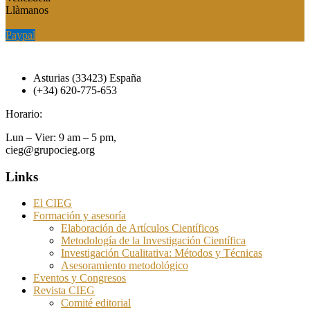
Llàmanos
Paypal
Paypal
Asturias (33423) España
(+34) 620-775-653
Horario:
Lun – Vier: 9 am – 5 pm,
cieg@grupocieg.org
Links
El CIEG
Formación y asesoría
Elaboración de Artículos Científicos
Metodología de la Investigación Científica
Investigación Cualitativa: Métodos y Técnicas
Asesoramiento metodológico
Eventos y Congresos
Revista CIEG
Comité editorial