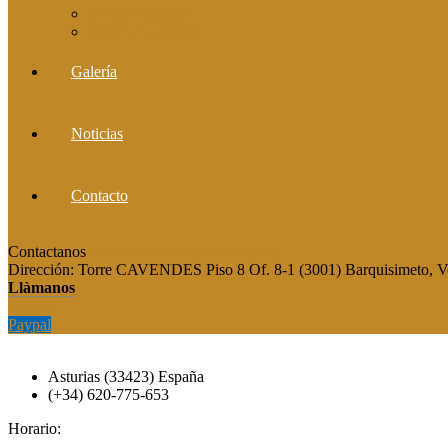
Comité editorial
Publica tu artículo
Galería
Noticias
Contacto
Contactanos
publicaciones@grupocieg.org
Dirección:
Torre CAVENDES Piso 8 Of. 8-1 (3001) Barquisimeto, V
Llàmanos
Paypal
Paypal
Asturias (33423) España
(+34) 620-775-653
Horario: