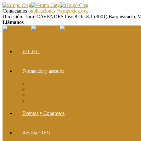
Contactanos
publicaciones@grupocieg.org
Dirección:
Torre CAVENDES Piso 8 Of. 8-1 (3001) Barquisimeto, V
Llàmanos
El CIEG
Formación y asesoría
Elaboración de Artículos Científicos
Metodología de la Investigación Científica
Investigación Cualitativa: Métodos y Técnicas
Asesoramiento metodológico
Eventos y Congresos
Revista CIEG