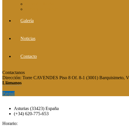
Comité editorial
Publica tu artículo
Galería
Noticias
Contacto
Contactanos
publicaciones@grupocieg.org
Dirección:
Torre CAVENDES Piso 8 Of. 8-1 (3001) Barquisimeto, V
Llàmanos
Paypal
Paypal
Asturias (33423) España
(+34) 620-775-653
Horario: