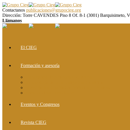
Contactanos
publicaciones@grupocieg.org
Dirección:
Torre CAVENDES Piso 8 Of. 8-1 (3001) Barquisimeto, V
Llàmanos
El CIEG
Formación y asesoría
Elaboración de Artículos Científicos
Metodología de la Investigación Científica
Investigación Cualitativa: Métodos y Técnicas
Asesoramiento metodológico
Eventos y Congresos
Revista CIEG