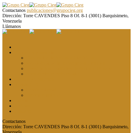
Contactanos
publicaciones@grupocieg.org
Dirección:
Torre CAVENDES Piso 8 Of. 8-1 (3001) Barquisimeto,
Venezuela
Llàmanos
El CIEG
Formación y asesoría
Elaboración de Artículos Científicos
Metodología de la Investigación Científica
Investigación Cualitativa: Métodos y Técnicas
Asesoramiento metodológico
Eventos y Congresos
Revista CIEG
Comité editorial
Publica tu artículo
Galería
Noticias
Contacto
Contactanos
publicaciones@grupocieg.org
Dirección:
Torre CAVENDES Piso 8 Of. 8-1 (3001) Barquisimeto,
Venezuela