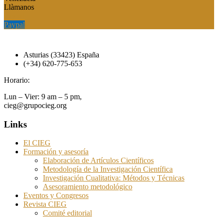
Llàmanos
Paypal
Paypal
Asturias (33423) España
(+34) 620-775-653
Horario:
Lun – Vier: 9 am – 5 pm,
cieg@grupocieg.org
Links
El CIEG
Formación y asesoría
Elaboración de Artículos Científicos
Metodología de la Investigación Científica
Investigación Cualitativa: Métodos y Técnicas
Asesoramiento metodológico
Eventos y Congresos
Revista CIEG
Comité editorial