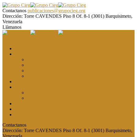
Contactanos
publicaciones@grupocieg.org
Dirección:
Torre CAVENDES Piso 8 Of. 8-1 (3001) Barquisimeto,
Venezuela
Llàmanos
El CIEG
Formación y asesoría
Elaboración de Artículos Científicos
Metodología de la Investigación Científica
Investigación Cualitativa: Métodos y Técnicas
Asesoramiento metodológico
Eventos y Congresos
Revista CIEG
Comité editorial
Publica tu artículo
Galería
Noticias
Contacto
Contactanos
publicaciones@grupocieg.org
Dirección:
Torre CAVENDES Piso 8 Of. 8-1 (3001) Barquisimeto,
Venezuela