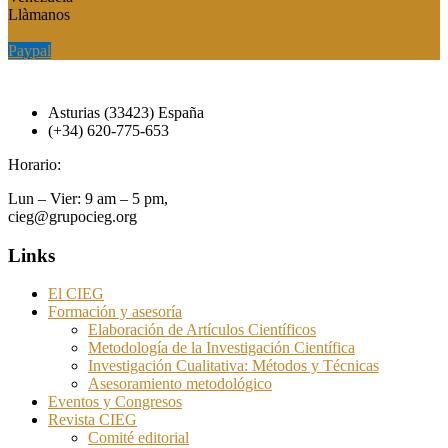
Llàmanos
Paypal
Paypal
Asturias (33423) España
(+34) 620-775-653
Horario:
Lun – Vier: 9 am – 5 pm,
cieg@grupocieg.org
Links
El CIEG
Formación y asesoría
Elaboración de Artículos Científicos
Metodología de la Investigación Científica
Investigación Cualitativa: Métodos y Técnicas
Asesoramiento metodológico
Eventos y Congresos
Revista CIEG
Comité editorial