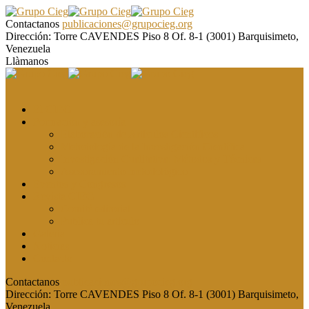
Contactanos
publicaciones@grupocieg.org
Dirección:
Torre CAVENDES Piso 8 Of. 8-1 (3001) Barquisimeto,
Venezuela
Llàmanos
El CIEG
Formación y asesoría
Elaboración de Artículos Científicos
Metodología de la Investigación Científica
Investigación Cualitativa: Métodos y Técnicas
Asesoramiento metodológico
Eventos y Congresos
Revista CIEG
Comité editorial
Publica tu artículo
Galería
Noticias
Contacto
Contactanos
publicaciones@grupocieg.org
Dirección:
Torre CAVENDES Piso 8 Of. 8-1 (3001) Barquisimeto,
Venezuela