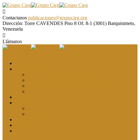
Contactanos
publicaciones@grupocieg.org
Dirección:
Torre CAVENDES Piso 8 Of. 8-1 (3001) Barquisimeto,
Venezuela
Llàmanos
El CIEG
Formación y asesoría
Elaboración de Artículos Científicos
Metodología de la Investigación Científica
Investigación Cualitativa: Métodos y Técnicas
Asesoramiento metodológico
Eventos y Congresos
Revista CIEG
Comité editorial
Publica tu artículo
Galería
Noticias
Contacto