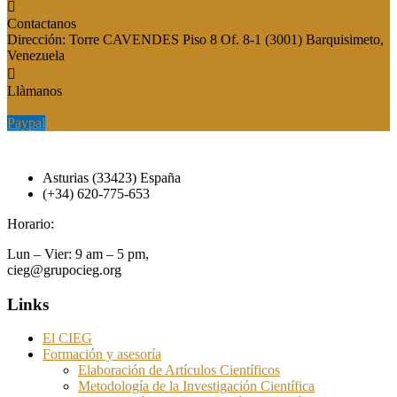
Contactanos
publicaciones@grupocieg.org
Dirección:
Torre CAVENDES Piso 8 Of. 8-1 (3001) Barquisimeto,
Venezuela
Llàmanos
Paypal
Paypal
Asturias (33423) España
(+34) 620-775-653
Horario:
Lun – Vier: 9 am – 5 pm,
cieg@grupocieg.org
Links
El CIEG
Formación y asesoría
Elaboración de Artículos Científicos
Metodología de la Investigación Científica