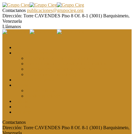
Contactanos
publicaciones@grupocieg.org
Dirección:
Torre CAVENDES Piso 8 Of. 8-1 (3001) Barquisimeto,
Venezuela
Llàmanos
El CIEG
Formación y asesoría
Elaboración de Artículos Científicos
Metodología de la Investigación Científica
Investigación Cualitativa: Métodos y Técnicas
Asesoramiento metodológico
Eventos y Congresos
Revista CIEG
Comité editorial
Publica tu artículo
Galería
Noticias
Contacto
Contactanos
publicaciones@grupocieg.org
Dirección:
Torre CAVENDES Piso 8 Of. 8-1 (3001) Barquisimeto,
Venezuela