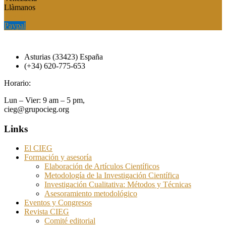
Llàmanos
Paypal
Paypal
Asturias (33423) España
(+34) 620-775-653
Horario:
Lun – Vier: 9 am – 5 pm,
cieg@grupocieg.org
Links
El CIEG
Formación y asesoría
Elaboración de Artículos Científicos
Metodología de la Investigación Científica
Investigación Cualitativa: Métodos y Técnicas
Asesoramiento metodológico
Eventos y Congresos
Revista CIEG
Comité editorial