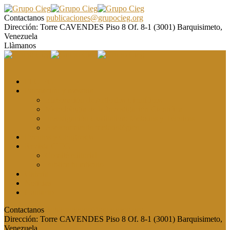
Contactanos
publicaciones@grupocieg.org
Dirección:
Torre CAVENDES Piso 8 Of. 8-1 (3001) Barquisimeto,
Venezuela
Llàmanos
El CIEG
Formación y asesoría
Elaboración de Artículos Científicos
Metodología de la Investigación Científica
Investigación Cualitativa: Métodos y Técnicas
Asesoramiento metodológico
Eventos y Congresos
Revista CIEG
Comité editorial
Publica tu artículo
Galería
Noticias
Contacto
Contactanos
publicaciones@grupocieg.org
Dirección:
Torre CAVENDES Piso 8 Of. 8-1 (3001) Barquisimeto,
Venezuela