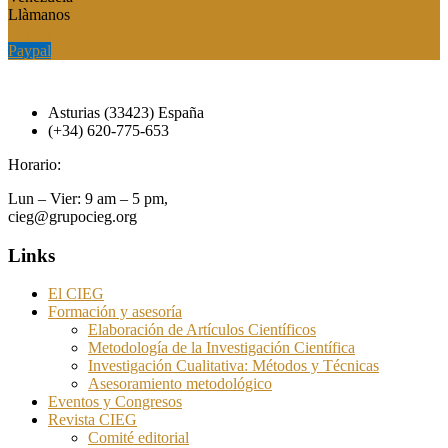
Llàmanos
Paypal
Paypal
Asturias (33423) España
(+34) 620-775-653
Horario:
Lun – Vier: 9 am – 5 pm,
cieg@grupocieg.org
Links
El CIEG
Formación y asesoría
Elaboración de Artículos Científicos
Metodología de la Investigación Científica
Investigación Cualitativa: Métodos y Técnicas
Asesoramiento metodológico
Eventos y Congresos
Revista CIEG
Comité editorial