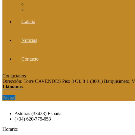
Comité editorial
Publica tu artículo
Galería
Noticias
Contacto
Contactanos
publicaciones@grupocieg.org
Dirección:
Torre CAVENDES Piso 8 Of. 8-1 (3001) Barquisimeto, V
Llàmanos
Paypal
Paypal
Asturias (33423) España
(+34) 620-775-653
Horario: