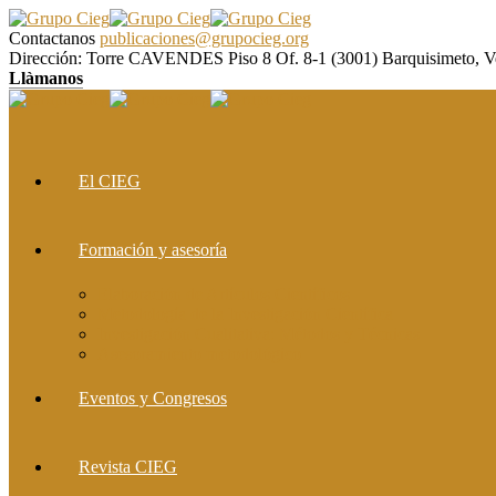
Contactanos
publicaciones@grupocieg.org
Dirección:
Torre CAVENDES Piso 8 Of. 8-1 (3001) Barquisimeto, V
Llàmanos
El CIEG
Formación y asesoría
Elaboración de Artículos Científicos
Metodología de la Investigación Científica
Investigación Cualitativa: Métodos y Técnicas
Asesoramiento metodológico
Eventos y Congresos
Revista CIEG