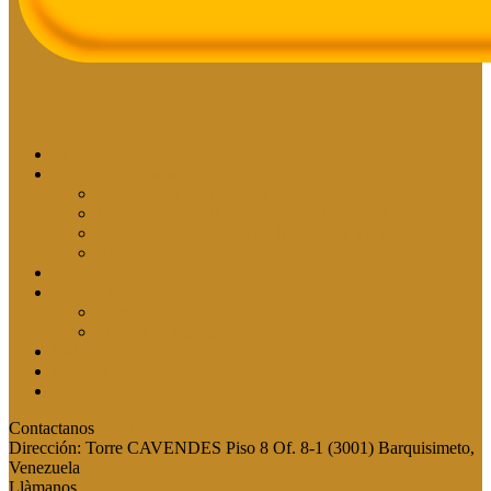
El CIEG
Formación y asesoría
Elaboración de Artículos Científicos
Metodología de la Investigación Científica
Investigación Cualitativa: Métodos y Técnicas
Asesoramiento metodológico
Eventos y Congresos
Revista CIEG
Comité editorial
Publica tu artículo
Galería
Noticias
Contacto
Contactanos
publicaciones@grupocieg.org
Dirección:
Torre CAVENDES Piso 8 Of. 8-1 (3001) Barquisimeto,
Venezuela
Llàmanos