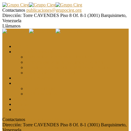
Contactanos
publicaciones@grupocieg.org
Dirección:
Torre CAVENDES Piso 8 Of. 8-1 (3001) Barquisimeto,
Venezuela
Llàmanos
El CIEG
Formación y asesoría
Elaboración de Artículos Científicos
Metodología de la Investigación Científica
Investigación Cualitativa: Métodos y Técnicas
Asesoramiento metodológico
Eventos y Congresos
Revista CIEG
Comité editorial
Publica tu artículo
Galería
Noticias
Contacto
Contactanos
publicaciones@grupocieg.org
Dirección:
Torre CAVENDES Piso 8 Of. 8-1 (3001) Barquisimeto,
Venezuela