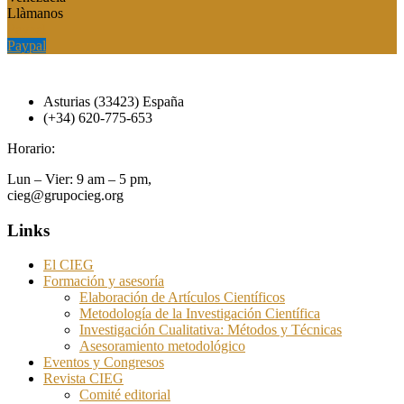
Llàmanos
Paypal
Paypal
Asturias (33423) España
(+34) 620-775-653
Horario:
Lun – Vier: 9 am – 5 pm,
cieg@grupocieg.org
Links
El CIEG
Formación y asesoría
Elaboración de Artículos Científicos
Metodología de la Investigación Científica
Investigación Cualitativa: Métodos y Técnicas
Asesoramiento metodológico
Eventos y Congresos
Revista CIEG
Comité editorial