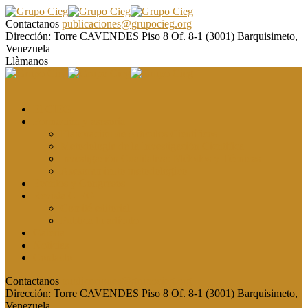
Contactanos
publicaciones@grupocieg.org
Dirección:
Torre CAVENDES Piso 8 Of. 8-1 (3001) Barquisimeto,
Venezuela
Llàmanos
El CIEG
Formación y asesoría
Elaboración de Artículos Científicos
Metodología de la Investigación Científica
Investigación Cualitativa: Métodos y Técnicas
Asesoramiento metodológico
Eventos y Congresos
Revista CIEG
Comité editorial
Publica tu artículo
Galería
Noticias
Contacto
Contactanos
publicaciones@grupocieg.org
Dirección:
Torre CAVENDES Piso 8 Of. 8-1 (3001) Barquisimeto,
Venezuela