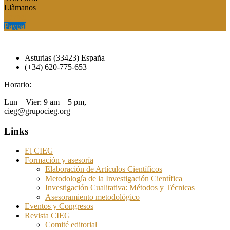
Llàmanos
Paypal
Paypal
Asturias (33423) España
(+34) 620-775-653
Horario:
Lun – Vier: 9 am – 5 pm,
cieg@grupocieg.org
Links
El CIEG
Formación y asesoría
Elaboración de Artículos Científicos
Metodología de la Investigación Científica
Investigación Cualitativa: Métodos y Técnicas
Asesoramiento metodológico
Eventos y Congresos
Revista CIEG
Comité editorial