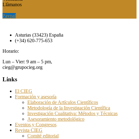
Llàmanos
Paypal
Paypal
Asturias (33423) España
(+34) 620-775-653
Horario:
Lun – Vier: 9 am – 5 pm,
cieg@grupocieg.org
Links
El CIEG
Formación y asesoría
Elaboración de Artículos Científicos
Metodología de la Investigación Científica
Investigación Cualitativa: Métodos y Técnicas
Asesoramiento metodológico
Eventos y Congresos
Revista CIEG
Comité editorial