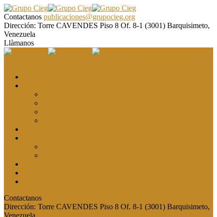
Contactanos
publicaciones@grupocieg.org
Dirección:
Torre CAVENDES Piso 8 Of. 8-1 (3001) Barquisimeto,
Venezuela
Llàmanos
El CIEG
Formación y asesoría
Elaboración de Artículos Científicos
Metodología de la Investigación Científica
Investigación Cualitativa: Métodos y Técnicas
Asesoramiento metodológico
Eventos y Congresos
Revista CIEG
Comité editorial
Publica tu artículo
Galería
Noticias
Contacto
Contactanos
publicaciones@grupocieg.org
Dirección:
Torre CAVENDES Piso 8 Of. 8-1 (3001) Barquisimeto,
Venezuela