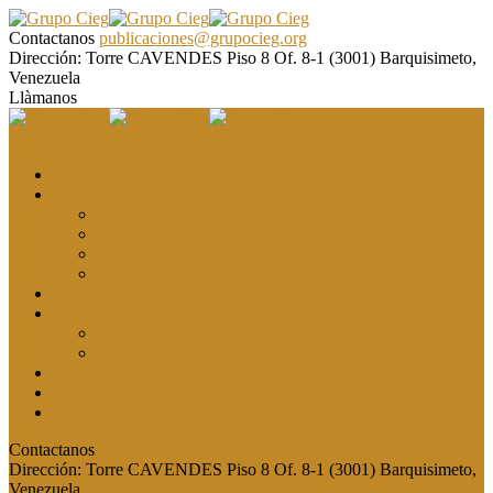
Contactanos
publicaciones@grupocieg.org
Dirección:
Torre CAVENDES Piso 8 Of. 8-1 (3001) Barquisimeto,
Venezuela
Llàmanos
El CIEG
Formación y asesoría
Elaboración de Artículos Científicos
Metodología de la Investigación Científica
Investigación Cualitativa: Métodos y Técnicas
Asesoramiento metodológico
Eventos y Congresos
Revista CIEG
Comité editorial
Publica tu artículo
Galería
Noticias
Contacto
Contactanos
publicaciones@grupocieg.org
Dirección:
Torre CAVENDES Piso 8 Of. 8-1 (3001) Barquisimeto,
Venezuela