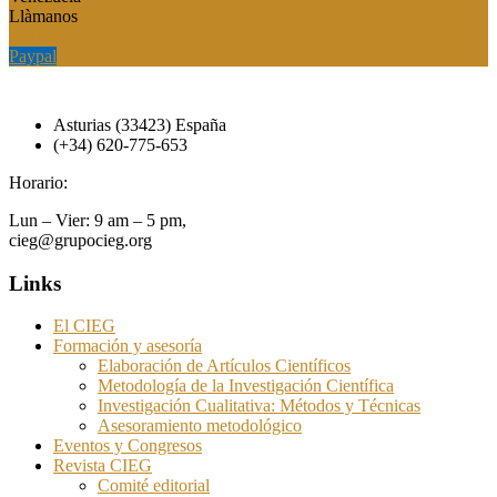
Llàmanos
Paypal
Paypal
Asturias (33423) España
(+34) 620-775-653
Horario:
Lun – Vier: 9 am – 5 pm,
cieg@grupocieg.org
Links
El CIEG
Formación y asesoría
Elaboración de Artículos Científicos
Metodología de la Investigación Científica
Investigación Cualitativa: Métodos y Técnicas
Asesoramiento metodológico
Eventos y Congresos
Revista CIEG
Comité editorial