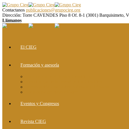
Contactanos
publicaciones@grupocieg.org
Dirección:
Torre CAVENDES Piso 8 Of. 8-1 (3001) Barquisimeto, V
Llàmanos
El CIEG
Formación y asesoría
Elaboración de Artículos Científicos
Metodología de la Investigación Científica
Investigación Cualitativa: Métodos y Técnicas
Asesoramiento metodológico
Eventos y Congresos
Revista CIEG