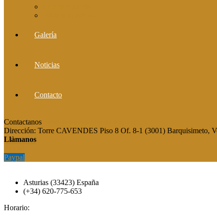
Comité editorial
Publica tu artículo
Galería
Noticias
Contacto
Contactanos
publicaciones@grupocieg.org
Dirección:
Torre CAVENDES Piso 8 Of. 8-1 (3001) Barquisimeto, V
Llàmanos
Paypal
Paypal
Asturias (33423) España
(+34) 620-775-653
Horario: