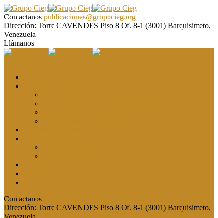
Contactanos
publicaciones@grupocieg.org
Dirección:
Torre CAVENDES Piso 8 Of. 8-1 (3001) Barquisimeto,
Venezuela
Llàmanos
El CIEG
Formación y asesoría
Elaboración de Artículos Científicos
Metodología de la Investigación Científica
Investigación Cualitativa: Métodos y Técnicas
Asesoramiento metodológico
Eventos y Congresos
Revista CIEG
Comité editorial
Publica tu artículo
Galería
Noticias
Contacto
Contactanos
publicaciones@grupocieg.org
Dirección:
Torre CAVENDES Piso 8 Of. 8-1 (3001) Barquisimeto,
Venezuela