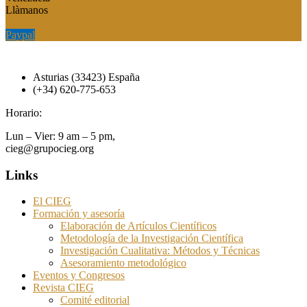
Llàmanos
Paypal
Paypal
Asturias (33423) España
(+34) 620-775-653
Horario:
Lun – Vier: 9 am – 5 pm,
cieg@grupocieg.org
Links
El CIEG
Formación y asesoría
Elaboración de Artículos Científicos
Metodología de la Investigación Científica
Investigación Cualitativa: Métodos y Técnicas
Asesoramiento metodológico
Eventos y Congresos
Revista CIEG
Comité editorial