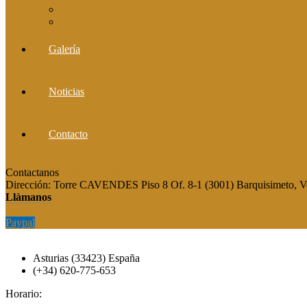
Comité editorial
Publica tu artículo
Galería
Noticias
Contacto
Contactanos
publicaciones@grupocieg.org
Dirección:
Torre CAVENDES Piso 8 Of. 8-1 (3001) Barquisimeto, V
Llàmanos
Paypal
Paypal
Asturias (33423) España
(+34) 620-775-653
Horario: