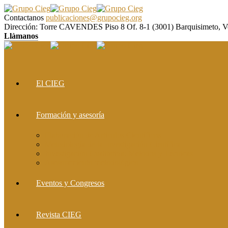
Contactanos
publicaciones@grupocieg.org
Dirección:
Torre CAVENDES Piso 8 Of. 8-1 (3001) Barquisimeto, V
Llàmanos
El CIEG
Formación y asesoría
Elaboración de Artículos Científicos
Metodología de la Investigación Científica
Investigación Cualitativa: Métodos y Técnicas
Asesoramiento metodológico
Eventos y Congresos
Revista CIEG