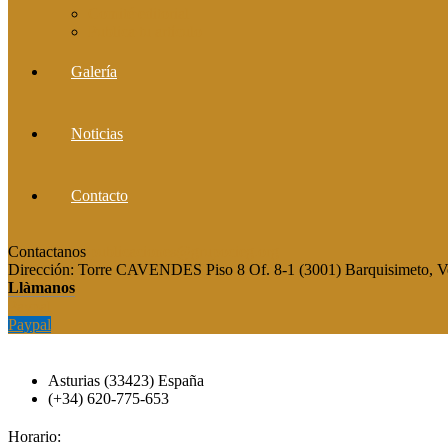
Comité editorial
Publica tu artículo
Galería
Noticias
Contacto
Contactanos
publicaciones@grupocieg.org
Dirección:
Torre CAVENDES Piso 8 Of. 8-1 (3001) Barquisimeto, V
Llàmanos
Paypal
Paypal
Asturias (33423) España
(+34) 620-775-653
Horario: