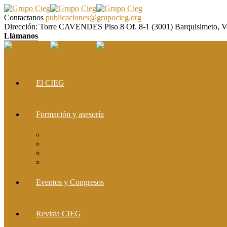
Contactanos
publicaciones@grupocieg.org
Dirección:
Torre CAVENDES Piso 8 Of. 8-1 (3001) Barquisimeto, V
Llàmanos
El CIEG
Formación y asesoría
Elaboración de Artículos Científicos
Metodología de la Investigación Científica
Investigación Cualitativa: Métodos y Técnicas
Asesoramiento metodológico
Eventos y Congresos
Revista CIEG