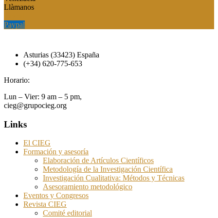
Llàmanos
Paypal
Paypal
Asturias (33423) España
(+34) 620-775-653
Horario:
Lun – Vier: 9 am – 5 pm,
cieg@grupocieg.org
Links
El CIEG
Formación y asesoría
Elaboración de Artículos Científicos
Metodología de la Investigación Científica
Investigación Cualitativa: Métodos y Técnicas
Asesoramiento metodológico
Eventos y Congresos
Revista CIEG
Comité editorial