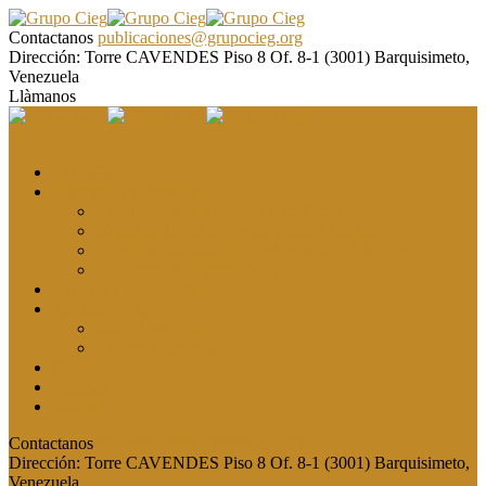
Contactanos
publicaciones@grupocieg.org
Dirección:
Torre CAVENDES Piso 8 Of. 8-1 (3001) Barquisimeto,
Venezuela
Llàmanos
El CIEG
Formación y asesoría
Elaboración de Artículos Científicos
Metodología de la Investigación Científica
Investigación Cualitativa: Métodos y Técnicas
Asesoramiento metodológico
Eventos y Congresos
Revista CIEG
Comité editorial
Publica tu artículo
Galería
Noticias
Contacto
Contactanos
publicaciones@grupocieg.org
Dirección:
Torre CAVENDES Piso 8 Of. 8-1 (3001) Barquisimeto,
Venezuela