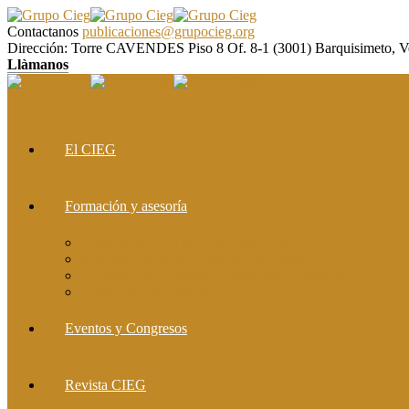
Contactanos
publicaciones@grupocieg.org
Dirección:
Torre CAVENDES Piso 8 Of. 8-1 (3001) Barquisimeto, V
Llàmanos
El CIEG
Formación y asesoría
Elaboración de Artículos Científicos
Metodología de la Investigación Científica
Investigación Cualitativa: Métodos y Técnicas
Asesoramiento metodológico
Eventos y Congresos
Revista CIEG