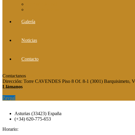
Comité editorial
Publica tu artículo
Galería
Noticias
Contacto
Contactanos
publicaciones@grupocieg.org
Dirección:
Torre CAVENDES Piso 8 Of. 8-1 (3001) Barquisimeto, V
Llàmanos
Paypal
Paypal
Asturias (33423) España
(+34) 620-775-653
Horario: