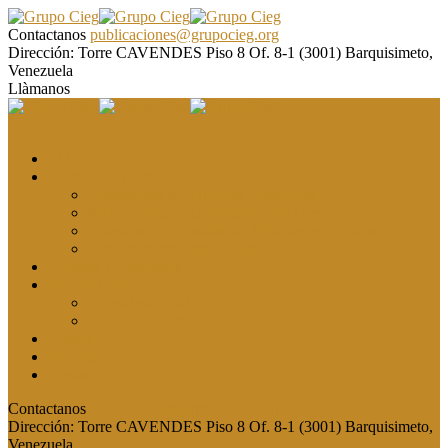
Contactanos
publicaciones@grupocieg.org
Dirección:
Torre CAVENDES Piso 8 Of. 8-1 (3001) Barquisimeto,
Venezuela
Llàmanos
El CIEG
Formación y asesoría
Elaboración de Artículos Científicos
Metodología de la Investigación Científica
Investigación Cualitativa: Métodos y Técnicas
Asesoramiento metodológico
Eventos y Congresos
Revista CIEG
Comité editorial
Publica tu artículo
Galería
Noticias
Contacto
Contactanos
publicaciones@grupocieg.org
Dirección:
Torre CAVENDES Piso 8 Of. 8-1 (3001) Barquisimeto,
Venezuela