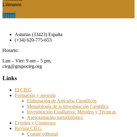
Llàmanos
Paypal
Paypal
Asturias (33423) España
(+34) 620-775-653
Horario:
Lun – Vier: 9 am – 5 pm,
cieg@grupocieg.org
Links
El CIEG
Formación y asesoría
Elaboración de Artículos Científicos
Metodología de la Investigación Científica
Investigación Cualitativa: Métodos y Técnicas
Asesoramiento metodológico
Eventos y Congresos
Revista CIEG
Comité editorial