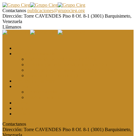
Contactanos
publicaciones@grupocieg.org
Dirección:
Torre CAVENDES Piso 8 Of. 8-1 (3001) Barquisimeto,
Venezuela
Llàmanos
El CIEG
Formación y asesoría
Elaboración de Artículos Científicos
Metodología de la Investigación Científica
Investigación Cualitativa: Métodos y Técnicas
Asesoramiento metodológico
Eventos y Congresos
Revista CIEG
Comité editorial
Publica tu artículo
Galería
Noticias
Contacto
Contactanos
publicaciones@grupocieg.org
Dirección:
Torre CAVENDES Piso 8 Of. 8-1 (3001) Barquisimeto,
Venezuela