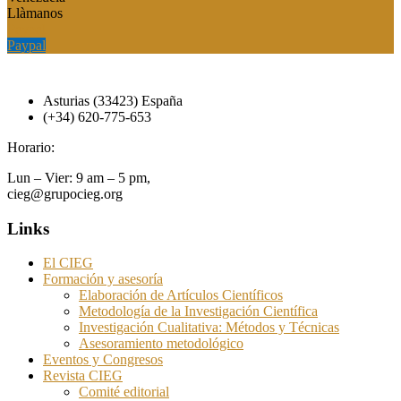
Llàmanos
Paypal
Paypal
Asturias (33423) España
(+34) 620-775-653
Horario:
Lun – Vier: 9 am – 5 pm,
cieg@grupocieg.org
Links
El CIEG
Formación y asesoría
Elaboración de Artículos Científicos
Metodología de la Investigación Científica
Investigación Cualitativa: Métodos y Técnicas
Asesoramiento metodológico
Eventos y Congresos
Revista CIEG
Comité editorial