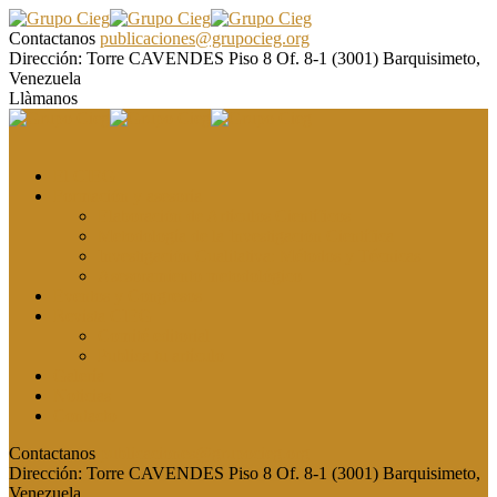
Contactanos
publicaciones@grupocieg.org
Dirección:
Torre CAVENDES Piso 8 Of. 8-1 (3001) Barquisimeto,
Venezuela
Llàmanos
El CIEG
Formación y asesoría
Elaboración de Artículos Científicos
Metodología de la Investigación Científica
Investigación Cualitativa: Métodos y Técnicas
Asesoramiento metodológico
Eventos y Congresos
Revista CIEG
Comité editorial
Publica tu artículo
Galería
Noticias
Contacto
Contactanos
publicaciones@grupocieg.org
Dirección:
Torre CAVENDES Piso 8 Of. 8-1 (3001) Barquisimeto,
Venezuela