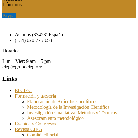
Llàmanos
Paypal
Paypal
Asturias (33423) España
(+34) 620-775-653
Horario:
Lun – Vier: 9 am – 5 pm,
cieg@grupocieg.org
Links
El CIEG
Formación y asesoría
Elaboración de Artículos Científicos
Metodología de la Investigación Científica
Investigación Cualitativa: Métodos y Técnicas
Asesoramiento metodológico
Eventos y Congresos
Revista CIEG
Comité editorial