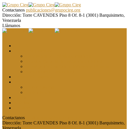
Contactanos
publicaciones@grupocieg.org
Dirección:
Torre CAVENDES Piso 8 Of. 8-1 (3001) Barquisimeto,
Venezuela
Llàmanos
El CIEG
Formación y asesoría
Elaboración de Artículos Científicos
Metodología de la Investigación Científica
Investigación Cualitativa: Métodos y Técnicas
Asesoramiento metodológico
Eventos y Congresos
Revista CIEG
Comité editorial
Publica tu artículo
Galería
Noticias
Contacto
Contactanos
publicaciones@grupocieg.org
Dirección:
Torre CAVENDES Piso 8 Of. 8-1 (3001) Barquisimeto,
Venezuela