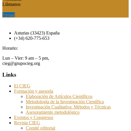
Llàmanos
Paypal
Paypal
Asturias (33423) España
(+34) 620-775-653
Horario:
Lun – Vier: 9 am – 5 pm,
cieg@grupocieg.org
Links
El CIEG
Formación y asesoría
Elaboración de Artículos Científicos
Metodología de la Investigación Científica
Investigación Cualitativa: Métodos y Técnicas
Asesoramiento metodológico
Eventos y Congresos
Revista CIEG
Comité editorial