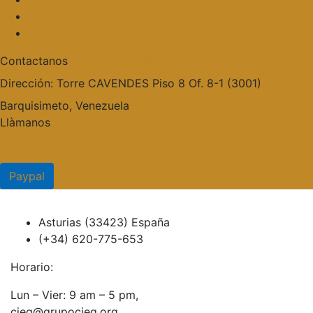
Noticias
Contacto
Contactanos
publicaciones@grupocieg.org
Dirección:
Torre CAVENDES Piso 8 Of. 8-1 (3001)
Barquisimeto, Venezuela
Llàmanos
Paypal
Paypal
Asturias (33423) España
(+34) 620-775-653
Horario:
Lun – Vier: 9 am – 5 pm,
cieg@grupocieg.org