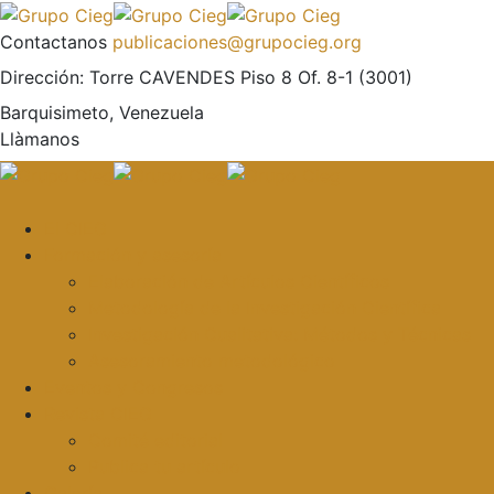
Contactanos
publicaciones@grupocieg.org
Dirección:
Torre CAVENDES Piso 8 Of. 8-1 (3001)
Barquisimeto, Venezuela
Llàmanos
El CIEG
Formación y asesoría
Elaboración de Artículos Científicos
Metodología de la Investigación Científica
Investigación Cualitativa: Métodos y Técnicas
Asesoramiento metodológico
Eventos y Congresos
Revista CIEG
Comité editorial
Publica tu artículo
Galería