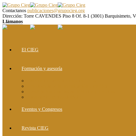
Contactanos
publicaciones@grupocieg.org
Dirección:
Torre CAVENDES Piso 8 Of. 8-1 (3001) Barquisimeto, V
Llàmanos
El CIEG
Formación y asesoría
Elaboración de Artículos Científicos
Metodología de la Investigación Científica
Investigación Cualitativa: Métodos y Técnicas
Asesoramiento metodológico
Eventos y Congresos
Revista CIEG