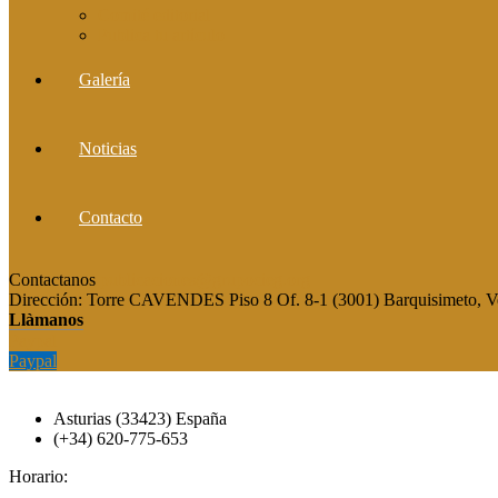
Comité editorial
Publica tu artículo
Galería
Noticias
Contacto
Contactanos
publicaciones@grupocieg.org
Dirección:
Torre CAVENDES Piso 8 Of. 8-1 (3001) Barquisimeto, V
Llàmanos
Paypal
Paypal
Asturias (33423) España
(+34) 620-775-653
Horario: