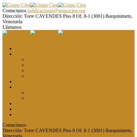
Contactanos
publicaciones@grupocieg.org
Dirección:
Torre CAVENDES Piso 8 Of. 8-1 (3001) Barquisimeto,
Venezuela
Llàmanos
El CIEG
Formación y asesoría
Elaboración de Artículos Científicos
Metodología de la Investigación Científica
Investigación Cualitativa: Métodos y Técnicas
Asesoramiento metodológico
Eventos y Congresos
Revista CIEG
Comité editorial
Publica tu artículo
Galería
Noticias
Contacto
Contactanos
publicaciones@grupocieg.org
Dirección:
Torre CAVENDES Piso 8 Of. 8-1 (3001) Barquisimeto,
Venezuela