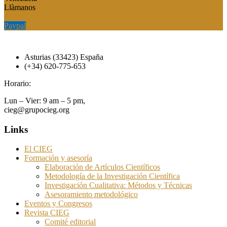
Llàmanos
Paypal
Paypal
Asturias (33423) España
(+34) 620-775-653
Horario:
Lun – Vier: 9 am – 5 pm,
cieg@grupocieg.org
Links
El CIEG
Formación y asesoría
Elaboración de Artículos Científicos
Metodología de la Investigación Científica
Investigación Cualitativa: Métodos y Técnicas
Asesoramiento metodológico
Eventos y Congresos
Revista CIEG
Comité editorial